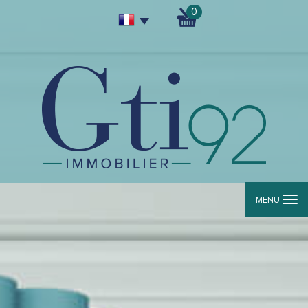
0
MENU