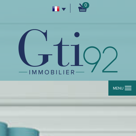
0
MENU