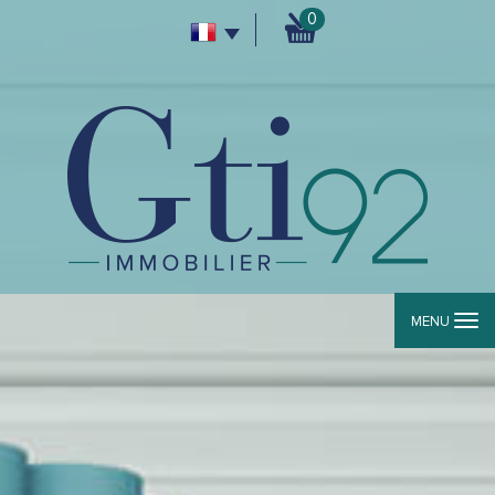
0
MENU