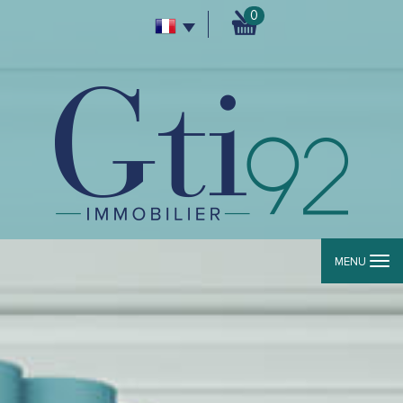
0
MENU