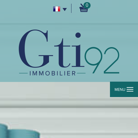
0
MENU