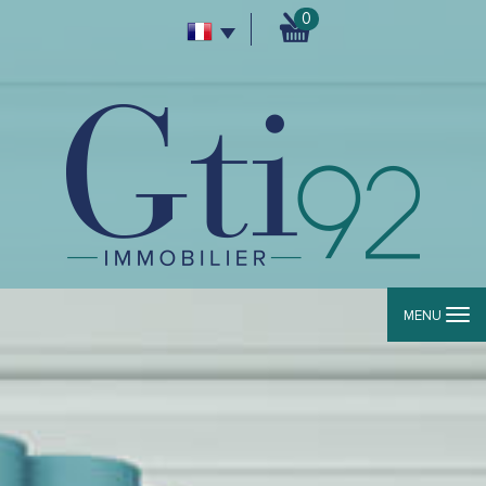
0
MENU