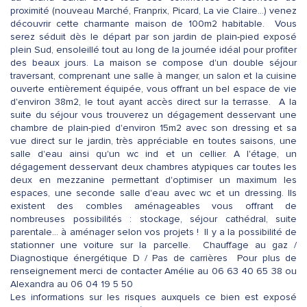
proximité (nouveau Marché, Franprix, Picard, La vie Claire...) venez
découvrir cette charmante maison de 100m2 habitable. Vous
serez séduit dès le départ par son jardin de plain-pied exposé
plein Sud, ensoleillé tout au long de la journée idéal pour profiter
des beaux jours. La maison se compose d'un double séjour
traversant, comprenant une salle à manger, un salon et la cuisine
ouverte entièrement équipée, vous offrant un bel espace de vie
d'environ 38m2, le tout ayant accès direct sur la terrasse. A la
suite du séjour vous trouverez un dégagement desservant une
chambre de plain-pied d'environ 15m2 avec son dressing et sa
vue direct sur le jardin, très appréciable en toutes saisons, une
salle d'eau ainsi qu'un wc ind et un cellier. A l'étage, un
dégagement desservant deux chambres atypiques car toutes les
deux en mezzanine permettant d'optimiser un maximum les
espaces, une seconde salle d'eau avec wc et un dressing. Ils
existent des combles aménageables vous offrant de
nombreuses possibilités : stockage, séjour cathédral, suite
parentale... à aménager selon vos projets ! Il y a la possibilité de
stationner une voiture sur la parcelle. Chauffage au gaz /
Diagnostique énergétique D / Pas de carrières Pour plus de
renseignement merci de contacter Amélie au 06 63 40 65 38 ou
Alexandra au 06 04 19 5 50
Les informations sur les risques auxquels ce bien est exposé