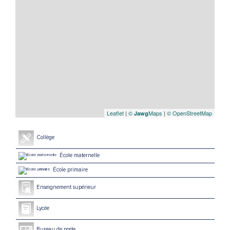
Leaflet
|
©
Maps
|
© OpenStreetMap
Jawg
Collège
École maternelle
École primaire
Enseignement supérieur
Lycée
Bureau de poste