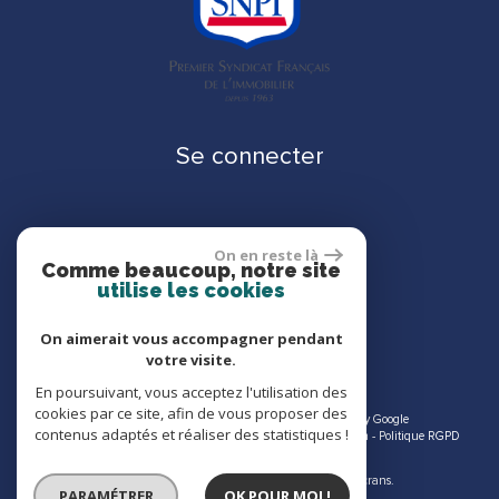
Se connecter
On en reste là
Espace propriétaire
Comme beaucoup, notre site
utilise les cookies
On aimerait vous accompagner pendant
votre visite.
En poursuivant, vous acceptez l'utilisation des
cookies par ce site, afin de vous proposer des
© 2026 | Tous droits réservés | Traduction powered by Google
contenus adaptés et réaliser des statistiques !
Plan du site
-
Mentions légales
-
Nos honoraires
-
Liens
-
Admin
-
Politique RGPD
Site internet compatible multi-supports,
un seul site adaptable à tous les types d'écrans.
PARAMÉTRER
OK POUR MOI !