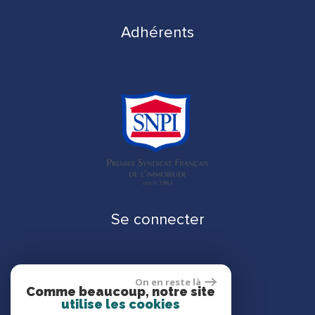
Adhérents
Se connecter
On en reste là
Espace propriétaire
Comme beaucoup, notre site
utilise les cookies