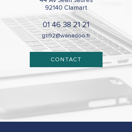
44 Av Jean Jaurès
92140
Clamart
01 46 38 21 21
gti92@wanadoo.fr
CONTACT