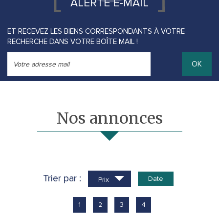
ALERTE E-MAIL
ET RECEVEZ LES BIENS CORRESPONDANTS À VOTRE
RECHERCHE DANS VOTRE BOÎTE MAIL !
OK
Nos annonces
Trier par :
Date
Prix
1
2
3
4