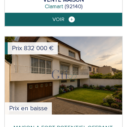
Clamart
(92140)
VOIR
Prix
832 000
€
Prix en baisse