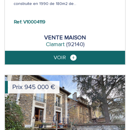
construite en 1990 de 180m2 de...
Ref: V10004119
VENTE
MAISON
Clamart
(92140)
VOIR
Prix
945 000
€