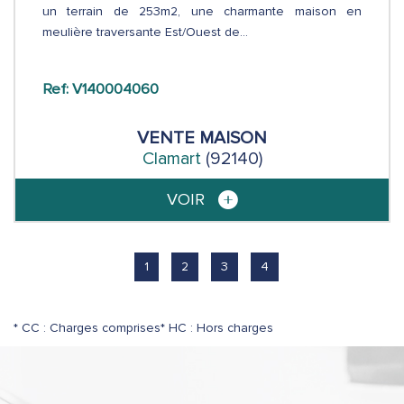
un terrain de 253m2, une charmante maison en
meulière traversante Est/Ouest de...
Ref: V140004060
VENTE
MAISON
Clamart
(92140)
VOIR
1
2
3
4
* CC : Charges comprises
* HC : Hors charges