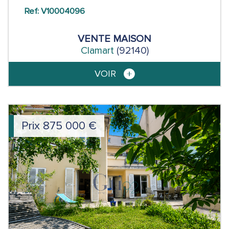
Ref: V10004096
VENTE
MAISON
Clamart
(92140)
VOIR
Prix
875 000
€